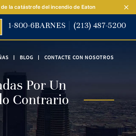
de la catástrofe del incendio de Eaton
1-800-6BARNES
(213) 487-5200
ÑAS
BLOG
CONTACTE CON NOSOTROS
adas Por Un
do Contrario