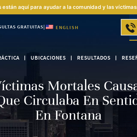
s están aquí para ayudar a la comunidad y las víctimas 
SULTAS GRATUITAS
|
ENGLISH
RÁCTICA
UBICACIONES
RESULTADOS
RESE
Víctimas Mortales Caus
ue Circulaba En Senti
En Fontana