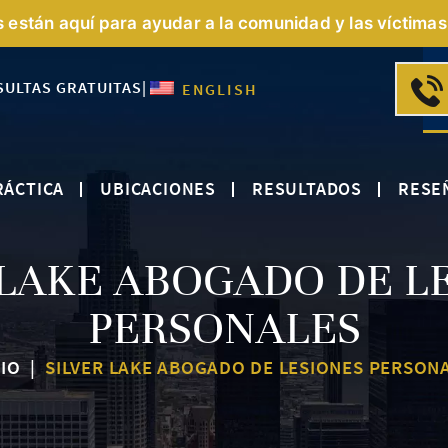
s están aquí para ayudar a la comunidad y las víctimas 
SULTAS GRATUITAS
|
ENGLISH
RÁCTICA
UBICACIONES
RESULTADOS
RESE
 LAKE ABOGADO DE L
PERSONALES
CIO
|
SILVER LAKE ABOGADO DE LESIONES PERSON