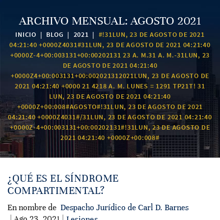
ARCHIVO MENSUAL:
AGOSTO 2021
INICIO
|
BLOG
|
2021
|
#!31LUN, 23 DE AGOSTO DE 2021
04:21:40 +0000Z4031#31LUN, 23 DE AGOSTO DE 2021 04:21:40
+0000Z-4+00:003131+00:00202131 23 A. M.31 A. M.-31LUN, 23
DE AGOSTO DE 2021 04:21:40
+0000Z4+00:003131+00:002021312021LUN, 23 DE AGOSTO DE
2021 04:21:40 +0000 21 4218 A. M. LUNES = 1291 TP21T! 31
LUN, 23 DE AGOSTO DE 2021 04:21:40
+0000Z+00:008#AGOSTO#!31LUN, 23 DE AGOSTO DE 2021
04:21:40 +0000Z4031#/31LUN, 23 DE AGOSTO DE 2021 04:21:40
+0000Z-4+00:003131+00:00202131#!31LUN, 23 DE AGOSTO DE
2021 04:21:40 +0000Z+00:008#
¿QUÉ ES EL SÍNDROME
COMPARTIMENTAL?
En nombre de
Despacho Jurídico de Carl D. Barnes
| Ago 23, 2021 |
Lesiones