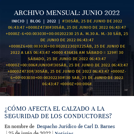
ARCHIVO MENSUAL:
JUNIO 2022
INICIO
|
BLOG
|
2022
|
#!30SÁB, 25 DE JUNIO DE 2022
06:43:47 +0000Z4730#30SÁB, 25 DE JUNIO DE 2022 06:43:47
+0000Z-6+00:003030+00:00202230 25 A. M.30 A. M.-30 SÁB, 25
DE JUNIO DE 2022 06:43:47
+0000Z6+00:003030+00:002022302022SÁB, 25 DE JUNIO DE
2022 A LAS 06:43:47 +0000 436436 AM SÁBADO = 129#! 30
SÁBADO, 25 DE JUNIO DE 2022 06:43:47
+0000Z+00:006#JUNIO#!30SÁB, 25 DE JUNIO DE 2022 06:43:47
+0000Z4730#/30SÁB, 25 DE JUNIO DE 2022 06:43:47 +0000Z-
6+00:003030+00:00202230#!30 SAB, 25 DE JUNIO DE 2022
06:43:47 +0000Z+00:006#
¿CÓMO AFECTA EL CALZADO A LA
SEGURIDAD DE LOS CONDUCTORES?
En nombre de
Despacho Jurídico de Carl D. Barnes
| 25 de junio de 2022 |
Noticias