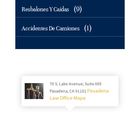
(9)
Resbalones Y Caídas
(1)
Accidentes De Camiones
70 S. Lake Avenue, Suite 695
Pasadena
Pasadena, CA 91101
Law Office Mapa