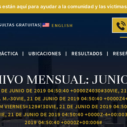
s están aquí para ayudar a la comunidad y las víctimas 
SULTAS GRATUITAS
|
ENGLISH
RÁCTICA
UBICACIONES
RESULTADOS
RESE
IVO MENSUAL:
JUNIO
1 DE JUNIO DE 2019 04:50:40 +0000Z4030#30VIE, 21
. M.-30VIE, 21 DE JUNIO DE 2019 04:50:40 +0000Z
M VIERNES=129#!30VIE, 21 DE JUNIO DE 2019 04:5
IE, 21 DE JUNIO DE 2019 04:50:40 +0000Z-4+00:00
2019 04:50:40 +0000Z+00:006#