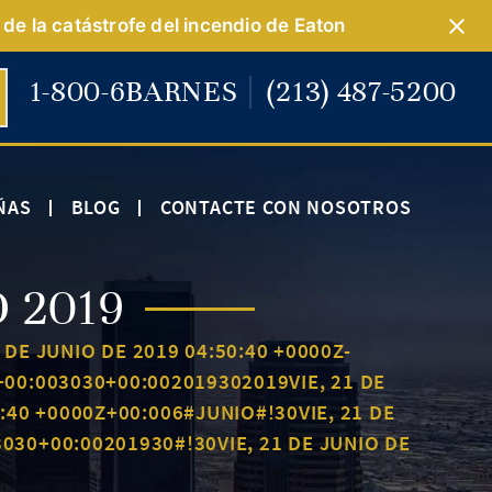
de la catástrofe del incendio de Eaton
1-800-6BARNES
(213) 487-5200
ÑAS
BLOG
CONTACTE CON NOSOTROS
 2019
 DE JUNIO DE 2019 04:50:40 +0000Z-
4+00:003030+00:002019302019VIE, 21 DE
0:40 +0000Z+00:006#JUNIO#!30VIE, 21 DE
3030+00:00201930#!30VIE, 21 DE JUNIO DE