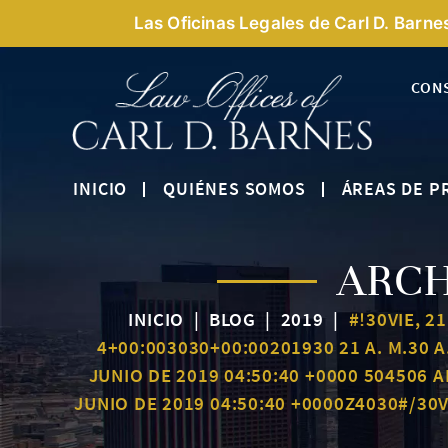
Las Oficinas Legales de Carl D. Barne
CON
INICIO
QUIÉNES SOMOS
ÁREAS DE P
ARCH
INICIO
|
BLOG
|
2019
|
#!30VIE, 2
4+00:003030+00:00201930 21 A. M.30 A
JUNIO DE 2019 04:50:40 +0000 504506 A
JUNIO DE 2019 04:50:40 +0000Z4030#/30V