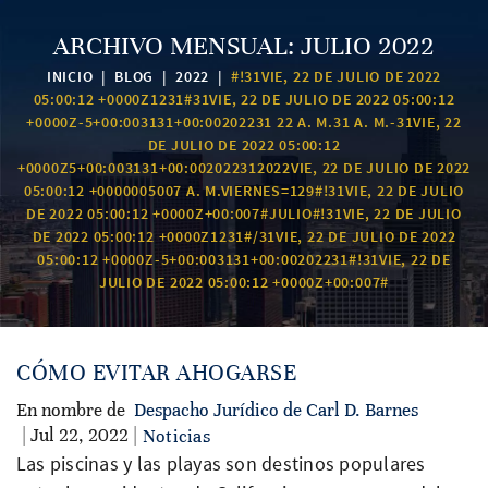
ARCHIVO MENSUAL:
JULIO 2022
INICIO
|
BLOG
|
2022
|
#!31VIE, 22 DE JULIO DE 2022
05:00:12 +0000Z1231#31VIE, 22 DE JULIO DE 2022 05:00:12
+0000Z-5+00:003131+00:00202231 22 A. M.31 A. M.-31VIE, 22
DE JULIO DE 2022 05:00:12
+0000Z5+00:003131+00:002022312022VIE, 22 DE JULIO DE 2022
05:00:12 +0000005007 A. M.VIERNES=129#!31VIE, 22 DE JULIO
DE 2022 05:00:12 +0000Z+00:007#JULIO#!31VIE, 22 DE JULIO
DE 2022 05:00:12 +0000Z1231#/31VIE, 22 DE JULIO DE 2022
05:00:12 +0000Z-5+00:003131+00:00202231#!31VIE, 22 DE
JULIO DE 2022 05:00:12 +0000Z+00:007#
CÓMO EVITAR AHOGARSE
En nombre de
Despacho Jurídico de Carl D. Barnes
| Jul 22, 2022 |
Noticias
Las piscinas y las playas son destinos populares