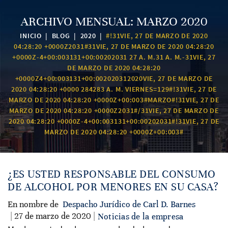
ARCHIVO MENSUAL:
MARZO 2020
INICIO
|
BLOG
|
2020
|
#!31VIE, 27 DE MARZO DE 2020
04:28:20 +0000Z2031#31VIE, 27 DE MARZO DE 2020 04:28:20
+0000Z-4+00:003131+00:00202031 27 A. M.31 A. M.-31VIE, 27
DE MARZO DE 2020 04:28:20
+0000Z4+00:003131+00:002020312020VIE, 27 DE MARZO DE
2020 04:28:20 +0000 284283 A. M. VIERNES=129#!31VIE, 27 DE
MARZO DE 2020 04:28:20 +0000Z+00:003#MARZO#!31VIE, 27 DE
MARZO DE 2020 04:28:20 +0000Z2031#/31VIE, 27 DE MARZO DE
2020 04:28:20 +0000Z-4+00:003131+00:00202031#!31VIE, 27 DE
MARZO DE 2020 04:28:20 +0000Z+00:003#
¿ES USTED RESPONSABLE DEL CONSUMO
DE ALCOHOL POR MENORES EN SU CASA?
En nombre de
Despacho Jurídico de Carl D. Barnes
| 27 de marzo de 2020 |
Noticias de la empresa