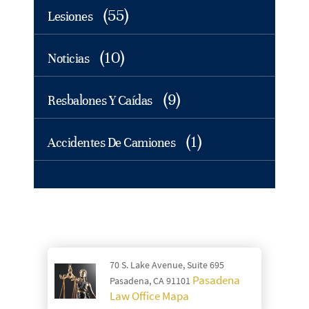
(55)
Lesiones
(10)
Noticias
(9)
Resbalones Y Caídas
(1)
Accidentes De Camiones
70 S. Lake Avenue, Suite 695
Pasadena
Pasadena, CA 91101
Law Office Mapa