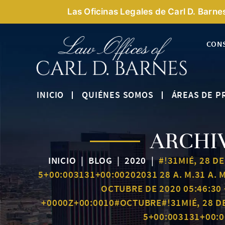
Las Oficinas Legales de Carl D. Barne
CON
INICIO
QUIÉNES SOMOS
ÁREAS DE P
ARCHI
INICIO
|
BLOG
|
2020
|
#!31MIÉ, 28 D
5+00:003131+00:00202031 28 A. M.31 A. 
OCTUBRE DE 2020 05:46:30 
+0000Z+00:0010#OCTUBRE#!31MIÉ, 28 DE
5+00:003131+00:0