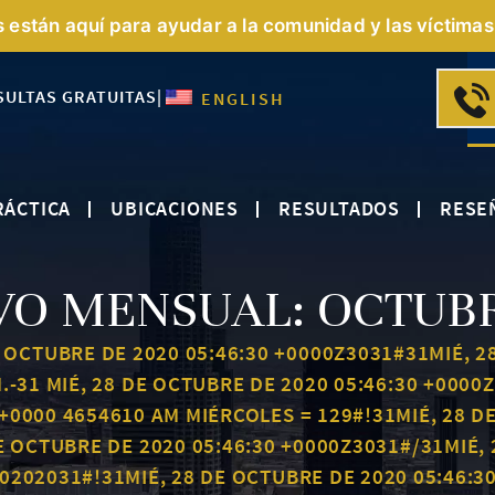
s están aquí para ayudar a la comunidad y las víctimas 
SULTAS GRATUITAS
|
ENGLISH
RÁCTICA
UBICACIONES
RESULTADOS
RESE
VO MENSUAL:
OCTUBR
E OCTUBRE DE 2020 05:46:30 +0000Z3031#31MIÉ, 2
M.-31 MIÉ, 28 DE OCTUBRE DE 2020 05:46:30 +000
+0000 4654610 AM MIÉRCOLES = 129#!31MIÉ, 28 D
 OCTUBRE DE 2020 05:46:30 +0000Z3031#/31MIÉ, 2
0202031#!31MIÉ, 28 DE OCTUBRE DE 2020 05:46:3