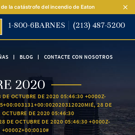
de la catástrofe del incendio de Eaton
1-800-6BARNES
(213) 487-5200
ÑAS
BLOG
CONTACTE CON NOSOTROS
E 2020
8 DE OCTUBRE DE 2020 05:46:30 +0000Z-
0Z5+00:003131+00:002020312020MIÉ, 28 DE
E OCTUBRE DE 2020 05:46:30
8 DE OCTUBRE DE 2020 05:46:30 +0000Z-
0 +0000Z+00:0010#