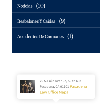
(10)
Noticias
(9)
Resbalones Y Caídas
(1)
Accidentes De Camiones
70 S. Lake Avenue, Suite 695
Pasadena
Pasadena, CA 91101
Law Office Mapa