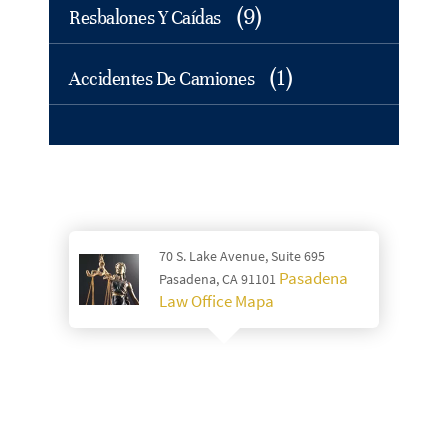
(9)
Resbalones Y Caídas
(1)
Accidentes De Camiones
70 S. Lake Avenue, Suite 695
Pasadena
Pasadena, CA 91101
Law Office Mapa