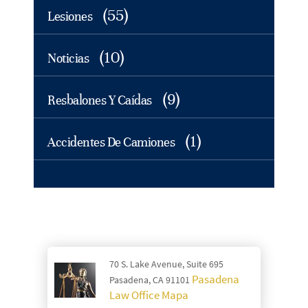
(55)
Lesiones
(10)
Noticias
(9)
Resbalones Y Caídas
(1)
Accidentes De Camiones
70 S. Lake Avenue, Suite 695
Pasadena
Pasadena, CA 91101
Law Office Mapa