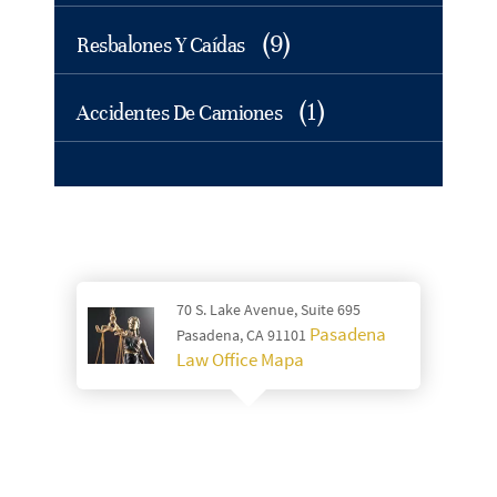
(9)
Resbalones Y Caídas
(1)
Accidentes De Camiones
70 S. Lake Avenue, Suite 695
Pasadena
Pasadena, CA 91101
Law Office Mapa