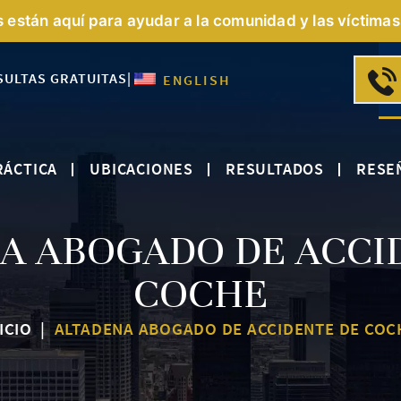
s están aquí para ayudar a la comunidad y las víctimas 
SULTAS GRATUITAS
|
ENGLISH
RÁCTICA
UBICACIONES
RESULTADOS
RESE
A ABOGADO DE ACCI
COCHE
ICIO
|
ALTADENA ABOGADO DE ACCIDENTE DE COC